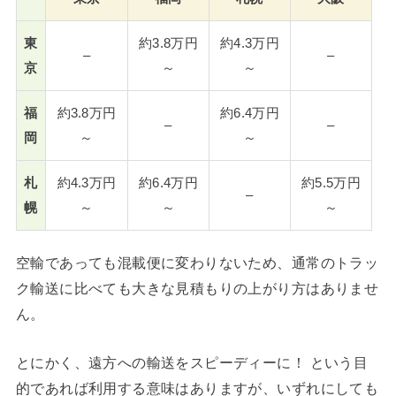
東
約3.8万円
約4.3万円
–
–
京
～
～
福
約3.8万円
約6.4万円
–
–
岡
～
～
札
約4.3万円
約6.4万円
約5.5万円
–
幌
～
～
～
空輸であっても混載便に変わりないため、通常のトラッ
ク輸送に比べても大きな見積もりの上がり方はありませ
ん。
とにかく、遠方への輸送をスピーディーに！ という目
的であれば利用する意味はありますが、いずれにしても