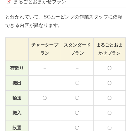
まるごとおまかせプラン
と分かれていて、SGムービングの作業スタッフに依頼
できる内容が異なります。
チャータープ
スタンダード
まるごとおま
ラン
プラン
かせプラン
荷造り
–
–
〇
搬出
–
〇
〇
輸送
〇
〇
〇
搬入
–
〇
〇
設置
–
〇
〇