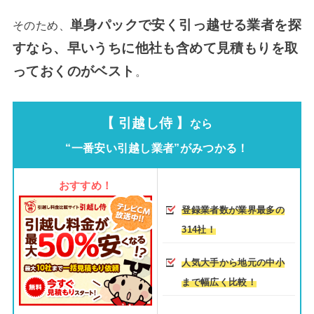
単身パックで安く引っ越せる業者を探
そのため、
すなら、早いうちに他社も含めて見積もりを取
っておくのがベスト
。
【 引越し侍 】
なら
“一番安い引越し業者”がみつかる！
おすすめ！
登録業者数が業界最多の
314社！
人気大手から地元の中小
まで幅広く比較！