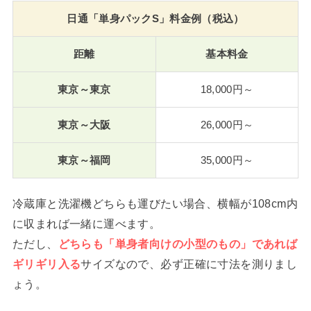
日通「単身パックS」料金例（税込）
距離
基本料金
一
度全てクリアして荷物の選択をしてください
東京～東京
18,000円～
東京～大阪
26,000円～
東京～福岡
35,000円～
冷蔵庫と洗濯機どちらも運びたい場合、横幅が108cm内
に収まれば一緒に運べます。
ただし、
どちらも「単身者向けの小型のもの」であれば
ギリギリ入る
サイズなので、必ず正確に寸法を測りまし
ょう。