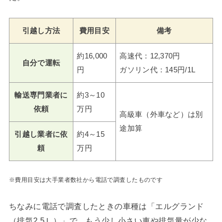
引越し方法
費用目安
備考
約16,000
高速代：12,370円
自分で運転
円
ガソリン代：145円/1L
輸送専門業者に
約3～10
依頼
万円
高級車（外車など）は別
途加算
引越し業者に依
約4～15
頼
万円
※費用目安は大手業者数社から電話で調査したものです
ちなみに電話で調査したときの車種は「エルグランド
（排気2.5Ｌ）」で、もう少し小さい車や排気量が少な