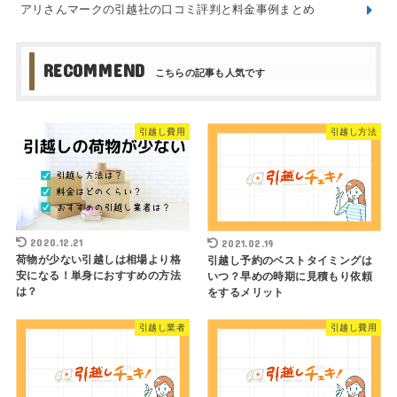
アリさんマークの引越社の口コミ評判と料金事例まとめ
RECOMMEND
引越し費用
引越し方法
2020.12.21
2021.02.19
荷物が少ない引越しは相場より格
引越し予約のベストタイミングは
安になる！単身におすすめの方法
いつ？早めの時期に見積もり依頼
は？
をするメリット
引越し業者
引越し費用