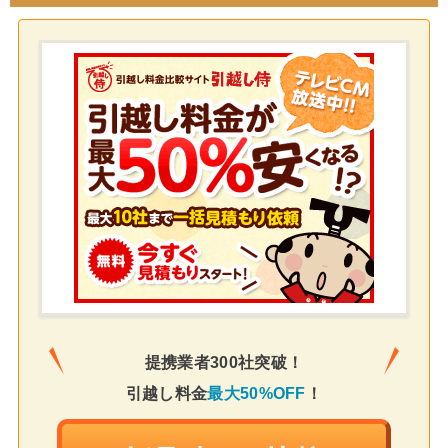
提携業者300社突破！
引越し料金
最大50%OFF
！